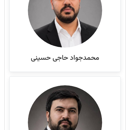
محمدجواد حاجی حسینی